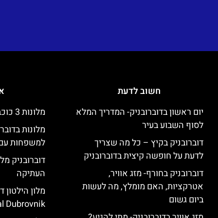
חשוב לדעת
אי
יום ראשון בדוברובניק- המדריך המלא
מלונות 3 כוכבים זולים בדוברובניק
לסוף השבוע בעיר
מלונות בדובר
דוברובניק בקיץ – כל מה שצריך
למשפחות עם 
לדעת על חופשה קיצית בדוברובניק
דוברובניק מלו
דוברובניק בחורף- מזג אוויר,
העתיקה
אטרקציות, האם מומלץ, מה לעשות
ביום גשום
l Dubrovnik)
מזג אוויר בדוברובניק- מתי להגיע?