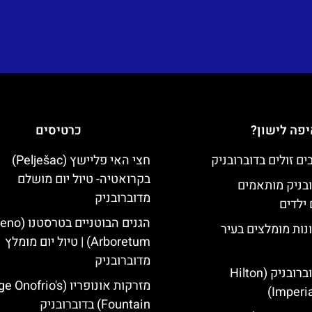
פה לישון?
כרטיסים
חצי האי פליישץ (Pelješac)
בקרואטיה- טיול יום מושלם
ובניק מותאמים
מדוברובניק
ילדים
הגנים הבוטניים ב
נות מומלצים בעיר
Arboretum) | טיול יום מומלץ
מדוברובניק
מלון הילטון דוברובניק (Hilton
מזרקות אונופריו (nofrio's
Imperia
Fountain) בדוברובניק