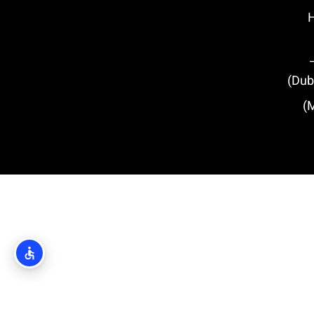
Hou
מגדל מינצ'טה (Minčeta Tower)