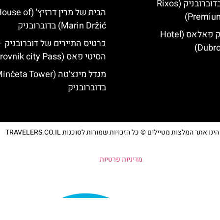
מלון ריקסוס בדוברובניק (Rixos
הבית של מרין דרזיץ' (se of
Premium
Marin Držić) בדוברובניק
מלון דוברובניק פאלאס (Hotel
כרטיס התיירים של דוברובניק –
Dubro
הסיטי פאס (Dubrovnik city Pass)
בדוברובניק
נו אתר המלצות מטיילים © כל הזכויות שמורות לסוכנות TRAVELERS.CO.IL
מדיניות פרטיות