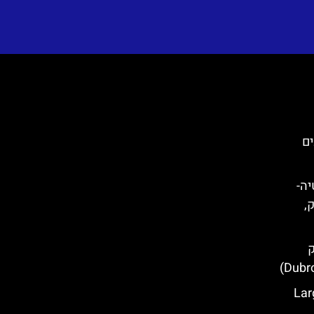
ים
קרואטיה-
ק,
ק
Large O