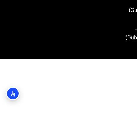
כיכר גונדוליץ' (Gundulic square)