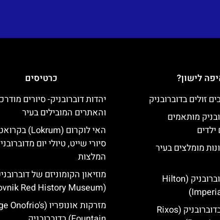
פה לישון?
כרטיסים
יהדות דוברובניק- סיורים מודרכ
והאתרים המובילים בעיר
ובניק מותאמים
ילדים
האי לוקרום (Lokrum) ב
סיורי שייט, טיולי יום מדוברובני
נות מומלצים בעיר
המלצות
מוזיאון הקומוניזם של דוברובני
מלון הילטון דוברובניק (Hilton
(Dubrovnik Red History Museum)
Imperia
מזרקות אונופריו (nofrio's
מלון ריקסוס בדוברובניק (Rixos
Fountain) בדוברובניק