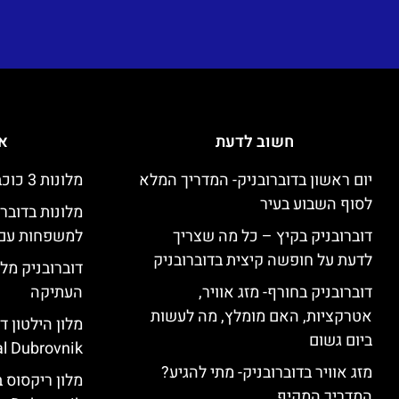
חשוב לדעת
אי
יום ראשון בדוברובניק- המדריך המלא
מלונות 3 כוכבים זולים בדוברובניק
לסוף השבוע בעיר
מלונות בדובר
דוברובניק בקיץ – כל מה שצריך
למשפחות עם 
לדעת על חופשה קיצית בדוברובניק
דוברובניק מלו
דוברובניק בחורף- מזג אוויר,
העתיקה
אטרקציות, האם מומלץ, מה לעשות
ביום גשום
l Dubrovnik)
מזג אוויר בדוברובניק- מתי להגיע?
המדריך המקיף