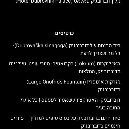
מלון דוברובניק פאלאס (Hotel Dubrovnik Palace)
כרטיסים
בית הכנסת של דוברובניק (Dubrovačka sinagoga)-
כל מה שצריך לדעת
האי לוקרום (Lokrum) בקרואטיה- סיורי שייט, טיולי יום
מדוברובניק, המלצות
מזרקות אונופריו (Large Onofrio's Fountain)
בדוברובניק
דוברובניק- האטרקציות שאסור לפספס | כל אתרי
החובה בעיר
סיור חינם בדוברובניק על בסיס טיפים למדריך – סיורים
חינמיים בדוברובניק