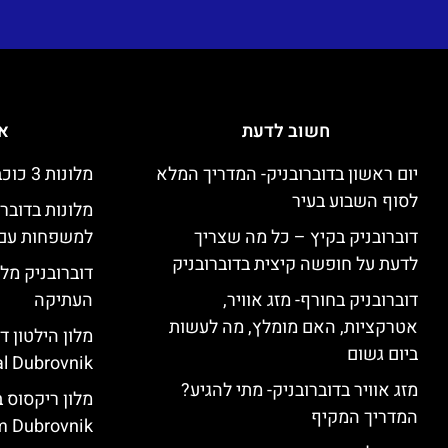
חשוב לדעת
אי
יום ראשון בדוברובניק- המדריך המלא
מלונות 3 כוכבים זולים בדוברובניק
לסוף השבוע בעיר
מלונות בדובר
דוברובניק בקיץ – כל מה שצריך
למשפחות עם 
לדעת על חופשה קיצית בדוברובניק
דוברובניק מלו
דוברובניק בחורף- מזג אוויר,
העתיקה
אטרקציות, האם מומלץ, מה לעשות
ביום גשום
l Dubrovnik)
מזג אוויר בדוברובניק- מתי להגיע?
המדריך המקיף
 Dubrovnik)