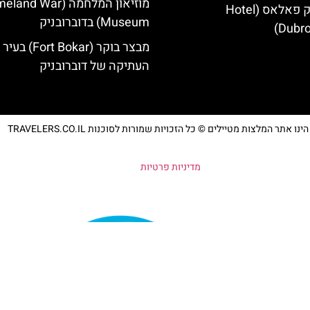
מוזיאון המלחמה (d War
מלון דוברובניק פאלאס (Hotel
Museum) בדוברובניק
Dubro
מבצר בוקר (Fort Bokar) בעיר
העתיקה של דוברובניק
נו אתר המלצות מטיילים © כל הזכויות שמורות לסוכנות TRAVELERS.CO.IL
מדיניות פרטיות