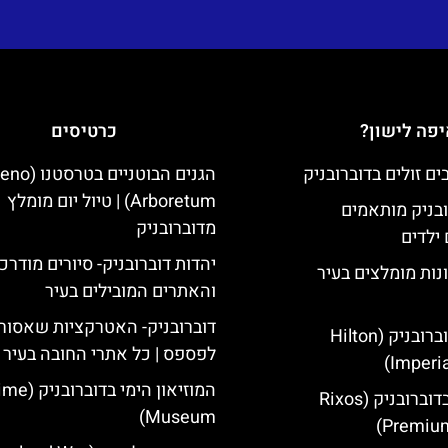
פה לישון?
כרטיסים
הגנים הבוטניים ב
Arboretum) | טיול יום מומלץ
ובניק מותאמים
מדוברובניק
ילדים
יהדות דוברובניק- סיורים מודרכ
נות מומלצים בעיר
והאתרים המובילים בעיר
דוברובניק- האטרקציות שאסור
מלון הילטון דוברובניק (Hilton
לפספס | כל אתרי החובה בעיר
Imperia
המוזיאון הימי
מלון ריקסוס בדוברובניק (Rixos
Museum)
Premium