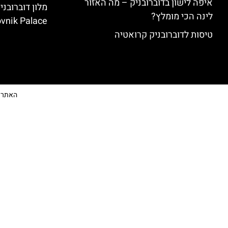
איפה לישון בדוברובניק – מה האזור
לינה הכי מומלץ?
vnik Palace)
טיסות לדוברובניק קרואטיה
האתר הי