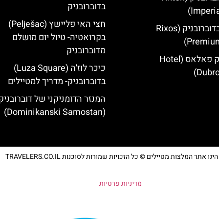
בדוברובניק
Imperia
חצי האי פליישץ (Pelješac)
מלון ריקסוס בדוברובניק (Rixos
בקרואטיה- טיול יום מושלם
Premium
מדוברובניק
מלון דוברובניק פאלאס (Hotel
כיכר לוז'ה (Luza Square)
Dubro
בדוברובניק- מדריך למטיילים
המנזר הדומניקני של דוברובניק
(Dominikanski Samostan)
נו אתר המלצות מטיילים © כל הזכויות שמורות לסוכנות TRAVELERS.CO.IL
מדיניות פרטיות