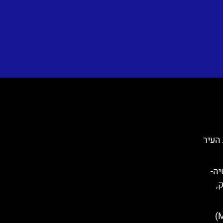
 בחומות העיר
קרואטיה-
ק,
מגדל מינצ'טה (Minčeta Tower)