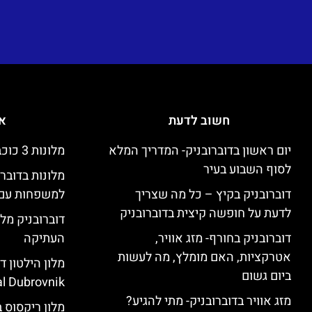
חשוב לדעת
אי
יום ראשון בדוברובניק- המדריך המלא
מלונות 3 כוכבים זולים בדוברובניק
לסוף השבוע בעיר
מלונות בדובר
דוברובניק בקיץ – כל מה שצריך
למשפחות עם 
לדעת על חופשה קיצית בדוברובניק
דוברובניק מלו
דוברובניק בחורף- מזג אוויר,
העתיקה
אטרקציות, האם מומלץ, מה לעשות
ביום גשום
l Dubrovnik)
מזג אוויר בדוברובניק- מתי להגיע?