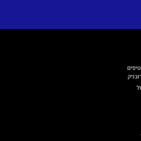
טיפים
ובניק
ם טיול