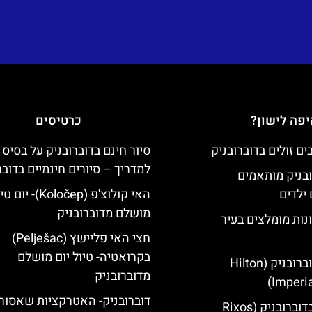
פה לישון?
כרטיסים
סיור חינם בדוברובניק על בסיס 
למדריך – סיורים חינמיים בדובר
ובניק מותאמים
ילדים
האי קולוצ'פ (Koločep)- יו
מושלם מדוברובניק
נות מומלצים בעיר
חצי האי פליישץ (Pelješac)
בקרואטיה- טיול יום מושלם
מלון הילטון דוברובניק (Hilton
מדוברובניק
Imperia
דוברובניק- האטרקציות שאסור
מלון ריקסוס בדוברובניק (Rixos