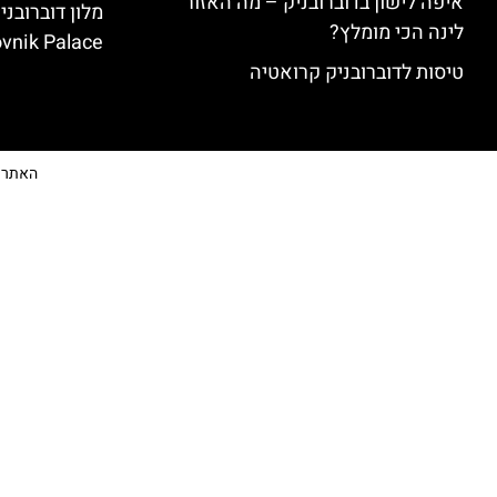
איפה לישון בדוברובניק – מה האזור
לינה הכי מומלץ?
vnik Palace)
טיסות לדוברובניק קרואטיה
האתר הי