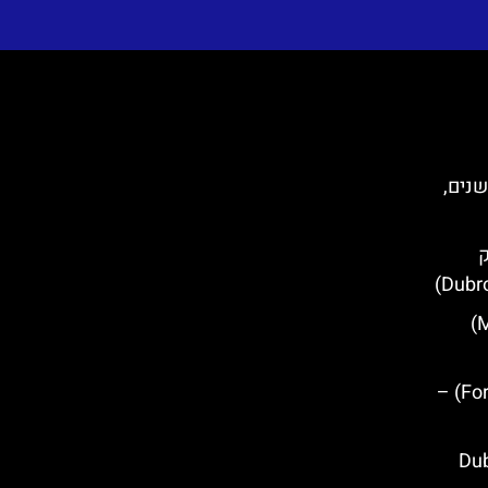
שנים,
ק
מגדל מינצ'טה (Minčeta Tower)
מבצר לוברינאץ' (Fort Lovrijenac) –
Dubrovn