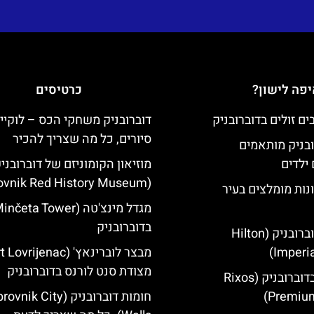
פה לישון?
כרטיסים
דוברובניק משחקי הכס – לוקיי
סיורים, כל מה שצריך להכיר
ובניק מותאמים
ילדים
מוזיאון הקומוניזם של דוברובני
(Dubrovnik Red History Museum)
נות מומלצים בעיר
בדוברובניק
מלון הילטון דוברובניק (Hilton
Imperia
מצודת סנט לורנס בדוברובניק
מלון ריקסוס בדוברובניק (Rixos
Premium
חומות דוברובניק (ik City