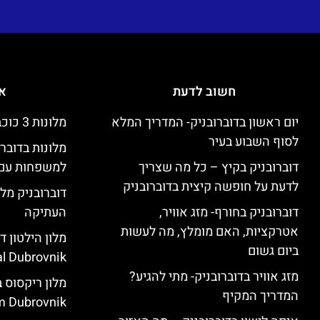
חשוב לדעת
אי
יום ראשון בדוברובניק- המדריך המלא
מלונות 3 כוכבים זולים בדוברובניק
לסוף השבוע בעיר
מלונות בדובר
דוברובניק בקיץ – כל מה שצריך
למשפחות עם 
לדעת על חופשה קיצית בדוברובניק
דוברובניק מלו
דוברובניק בחורף- מזג אוויר,
העתיקה
אטרקציות, האם מומלץ, מה לעשות
ביום גשום
l Dubrovnik)
מזג אוויר בדוברובניק- מתי להגיע?
המדריך המקיף
 Dubrovnik)