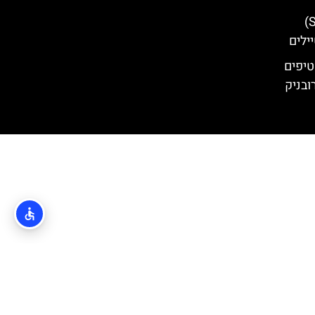
ארמון ספונזה (Sponza Palace)
ילים
טיפים
ובניק