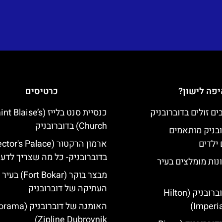
פה לישון?
כרטיסים
כנסיית סנט בלייז ( Blaise’s
Church) בדוברובניק
ובניק מותאמים
ילדים
בדוברובניק- כל מה שצריך לדע
נות מומלצים בעיר
מבצר בוקר (Fort Bokar) בעיר
העתיקה של דוברובניק
מלון הילטון דוברובניק (Hilton
Imperia
האומגה של דוברובני
Zipline Dubrovnik)