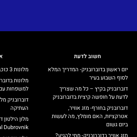
חשוב לדעת
אי
יום ראשון בדוברובניק- המדריך המלא
מלונות 3 כוכבים זולים בדוברובניק
לסוף השבוע בעיר
מלונות בדובר
דוברובניק בקיץ – כל מה שצריך
למשפחות עם 
לדעת על חופשה קיצית בדוברובניק
דוברובניק מלו
דוברובניק בחורף- מזג אוויר,
העתיקה
אטרקציות, האם מומלץ, מה לעשות
ביום גשום
l Dubrovnik)
מזג אוויר בדוברובניק- מתי להגיע?