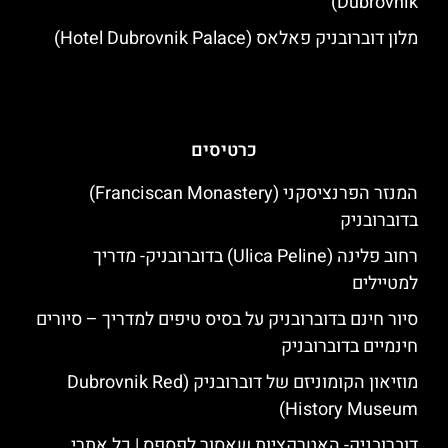
Dubrovnik)
מלון דוברובניק פאלאס (Hotel Dubrovnik Palace)
כרטיסים
המנזר הפרנציסקני (Franciscan Monastery)
בדוברובניק
רחוב פלינה (Ulica Peline) בדוברובניק- מדריך
למטיילים
סיור חינם בדוברובניק על בסיס טיפים למדריך – סיורים
חינמיים בדוברובניק
מוזיאון הקומוניזם של דוברובניק (Dubrovnik Red
History Museum)
דוברובניק- האטרקציות שאסור לפספס | כל אתרי