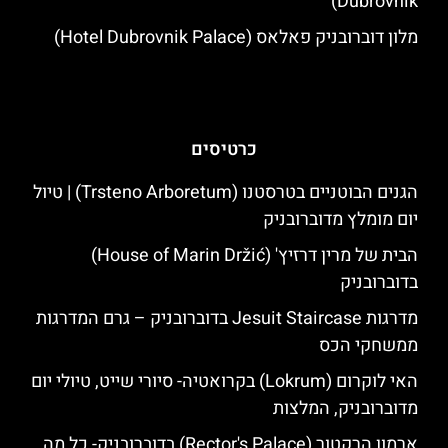
Dubrovnik)
מלון דוברובניק פאלאס (Hotel Dubrovnik Palace)
כרטיסים
הגנים הבוטניים בטרסטנו (Trsteno Arboretum) | טיול
יום מומלץ מדוברובניק
הבית של מרין דרזיץ' (House of Marin Držić)
בדוברובניק
מדרגות Jesuit Staircase בדוברובניק – גרם המדרגות
ממשחקי הכס
האי לוקרום (Lokrum) בקרואטיה- סיורי שייט, טיולי יום
מדוברובניק, המלצות
ארמון הרקטור (Rector's Palace) בדוברובניק- כל מה