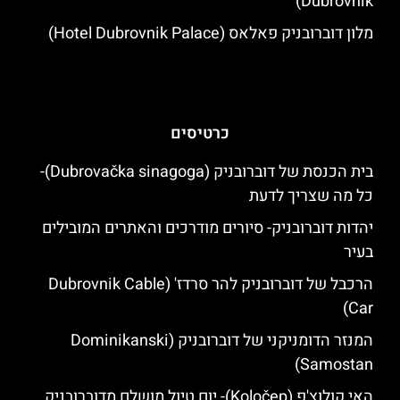
Dubrovnik)
מלון דוברובניק פאלאס (Hotel Dubrovnik Palace)
כרטיסים
בית הכנסת של דוברובניק (Dubrovačka sinagoga)-
כל מה שצריך לדעת
יהדות דוברובניק- סיורים מודרכים והאתרים המובילים
בעיר
הרכבל של דוברובניק להר סרדז' (Dubrovnik Cable
Car)
המנזר הדומניקני של דוברובניק (Dominikanski
Samostan)
האי קולוצ'פ (Koločep)- יום טיול מושלם מדוברובניק