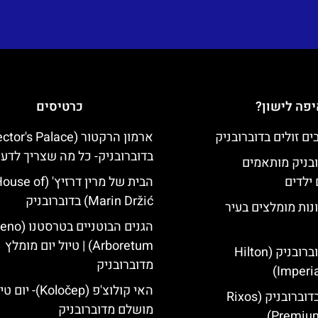
פה לישון?
כרטיסים
בדוברובניק- כל מה שצריך לדע
ובניק מותאמים
ילדים
הבית של מרין דרזיץ' (se of
Marin Držić) בדוברובניק
נות מומלצים בעיר
הגנים הבוטניים ב
Arboretum) | טיול יום מומלץ
מלון הילטון דוברובניק (Hilton
מדוברובניק
Imperia
האי קולוצ'פ (Koločep)- יו
מלון ריקסוס בדוברובניק (Rixos
מושלם מדוברובניק
Premium