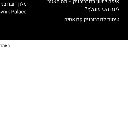
איפה לישון בדוברובניק – מה האזור
לינה הכי מומלץ?
vnik Palace)
טיסות לדוברובניק קרואטיה
האתר הי