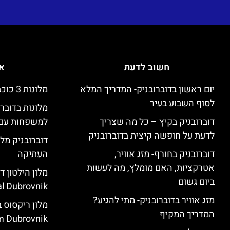
חשוב לדעת
אי
יום ראשון בדוברובניק- המדריך המלא
מלונות 3 כוכבים זולים בדוברובניק
לסוף השבוע בעיר
מלונות בדובר
דוברובניק בקיץ – כל מה שצריך
למשפחות עם 
לדעת על חופשה קיצית בדוברובניק
דוברובניק מלו
דוברובניק בחורף- מזג אוויר,
העתיקה
אטרקציות, האם מומלץ, מה לעשות
ביום גשום
l Dubrovnik)
מזג אוויר בדוברובניק- מתי להגיע?
המדריך המקיף
 Dubrovnik)