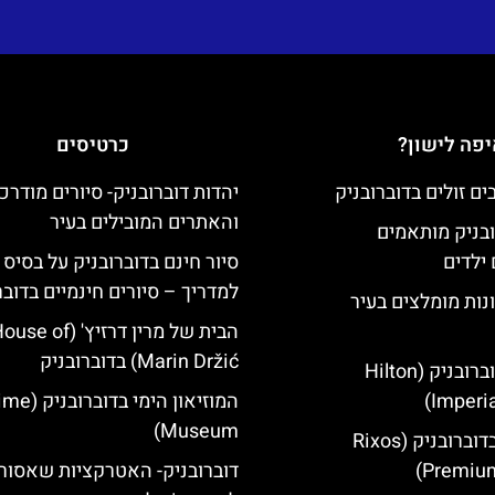
פה לישון?
כרטיסים
יהדות דוברובניק- סיורים מודרכ
והאתרים המובילים בעיר
ובניק מותאמים
ילדים
סיור חינם בדוברובניק על בסיס 
למדריך – סיורים חינמיים בדובר
נות מומלצים בעיר
הבית של מרין דרזיץ' (se of
Marin Držić) בדוברובניק
מלון הילטון דוברובניק (Hilton
Imperia
המוזיאון הימי
Museum)
מלון ריקסוס בדוברובניק (Rixos
Premium
דוברובניק- האטרקציות שאסור