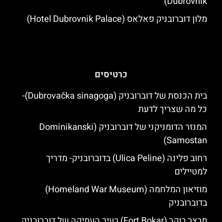
Dubrovnik)
מלון דוברובניק פאלאס (Hotel Dubrovnik Palace)
כרטיסים
בית הכנסת של דוברובניק (Dubrovačka sinagoga)-
כל מה שצריך לדעת
המנזר הדומניקני של דוברובניק (Dominikanski
Samostan)
רחוב פלינה (Ulica Peline) בדוברובניק- מדריך
למטיילים
מוזיאון המלחמה (Homeland War Museum)
בדוברובניק
מבצר בוקר (Fort Bokar) בעיר העתיקה של דוברובניק