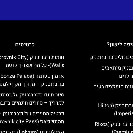
פה לישון?
כרטיסים
חומות דוברובניק (ik City
Walls)- כל מה שצריך לדעת
ובניק מותאמים
ילדים
בדוברובניק – מדריך מקיף למטי
נות מומלצים בעיר
סיור חינם בדוברובניק על בסיס 
למדריך – סיורים חינמיים בדובר
מלון הילטון דוברובניק (Hilton
Imperia
כרטיס התיירים של דוברובניק –
הסיטי פאס (Dubrovnik city Pass)
מלון ריקסוס בדוברובניק (Rixos
Premium
האי לוקרום (Lokrum) ב