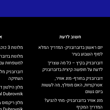
חשוב לדעת
אי
יום ראשון בדוברובניק- המדריך המלא
מלונות 3 כוכבים זולים בדוברובניק
לסוף השבוע בעיר
מלונות בדובר
דוברובניק בקיץ – כל מה שצריך
למשפחות עם 
לדעת על חופשה קיצית בדוברובניק
דוברובניק מלו
דוברובניק בחורף- מזג אוויר,
העתיקה
אטרקציות, האם מומלץ, מה לעשות
ביום גשום
l Dubrovnik)
מזג אוויר בדוברובניק- מתי להגיע?
המדריך המקיף
 Dubrovnik)