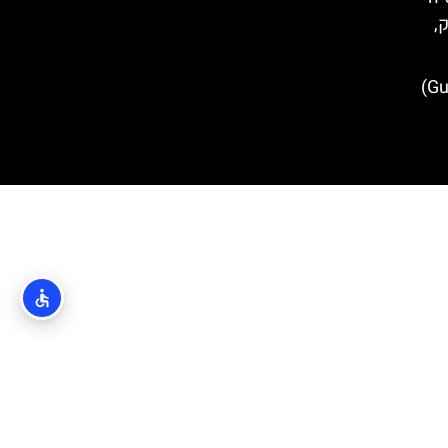
ק,
כיכר גונדוליץ' (Gundulic square)