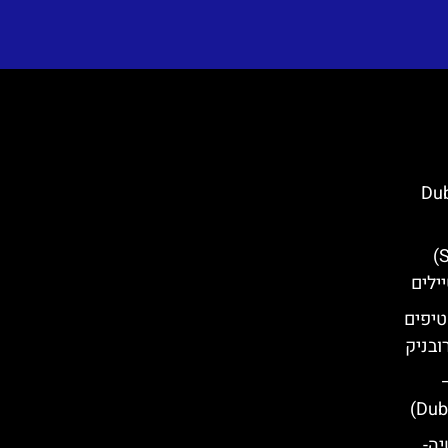
Dubrovn
ארמון ספונזה (Sponza Palace)
ילים
טיפים
ובניק
קרואטיה-