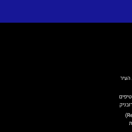
 בחומות העיר
טיפים
ובניק
ארמון הרקטור (Rector's Palace)
ת