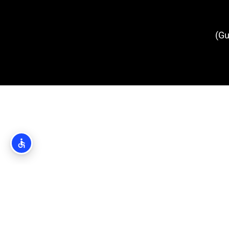
כיכר גונדוליץ' (Gundulic square)