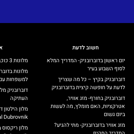
חשוב לדעת
אי
יום ראשון בדוברובניק- המדריך המלא
מלונות 3 כוכבים זולים בדוברובניק
לסוף השבוע בעיר
מלונות בדובר
דוברובניק בקיץ – כל מה שצריך
למשפחות עם 
לדעת על חופשה קיצית בדוברובניק
דוברובניק מלו
דוברובניק בחורף- מזג אוויר,
העתיקה
אטרקציות, האם מומלץ, מה לעשות
ביום גשום
l Dubrovnik)
מזג אוויר בדוברובניק- מתי להגיע?
המדריך המקיף