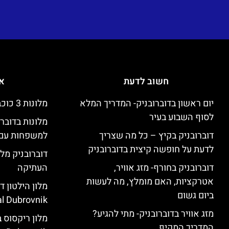
חשוב לדעת
אי
יום ראשון בדוברובניק- המדריך המלא
מלונות 3 כוכבים זולים בדוברובניק
לסוף השבוע בעיר
מלונות בדובר
דוברובניק בקיץ – כל מה שצריך
למשפחות עם 
לדעת על חופשה קיצית בדוברובניק
דוברובניק מלו
דוברובניק בחורף- מזג אוויר,
העתיקה
אטרקציות, האם מומלץ, מה לעשות
ביום גשום
l Dubrovnik)
מזג אוויר בדוברובניק- מתי להגיע?
המדריך המקיף