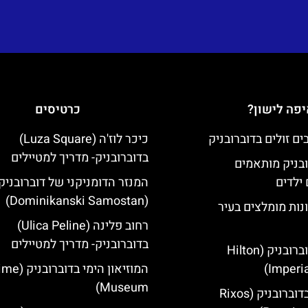
פה לישון?
כרטיסים
כיכר לוז'ה (Luza Square)
בדוברובניק- מדריך למטיילים
ובניק מותאמים
ילדים
המנזר הדומניקני של דוברובניק
(Dominikanski Samostan)
נות מומלצים בעיר
רחוב פלינה (Ulica Peline)
בדוברובניק- מדריך למטיילים
מלון הילטון דוברובניק (Hilton
Imperia
המוזיאון הימי
Museum)
מלון ריקסוס בדוברובניק (Rixos