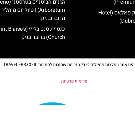
Premium
הגנים הבוטניים ב
Arboretum) | טיול יום מומלץ
מלון דוברובניק פאלאס (Hotel
מדוברובניק
Dubro
כנסיית סנט בלייז ( Blaise’s
Church) בדוברובניק
נו אתר המלצות מטיילים © כל הזכויות שמורות לסוכנות TRAVELERS.CO.IL
מדיניות פרטיות