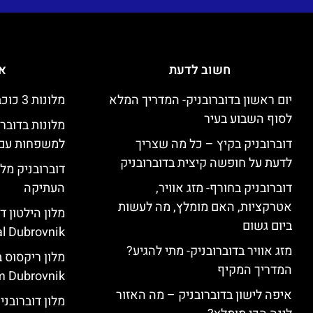
חשוב לדעת
אי
יום ראשון בדוברובניק- המדריך המלא
מלונות 3 כוכבים זולים בדוברובניק
לסוף השבוע בעיר
מלונות בדובר
דוברובניק בקיץ – כל מה שצריך
למשפחות עם 
לדעת על חופשה קיצית בדוברובניק
דוברובניק מלו
דוברובניק בחורף- מזג אוויר,
העתיקה
אטרקציות, האם מומלץ, מה לעשות
ביום גשום
l Dubrovnik)
מזג אוויר בדוברובניק- מתי להגיע?
המדריך המקיף
 Dubrovnik)
איפה לישון בדוברובניק – מה האזור