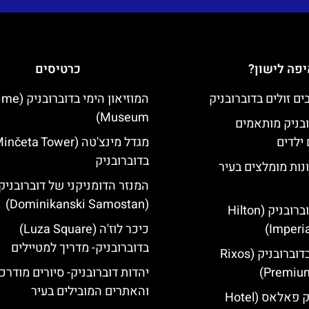
פה לישון?
כרטיסים
המוזיאון הימי
Museum)
ובניק מותאמים
ילדים
בדוברובניק
נות מומלצים בעיר
המנזר הדומניקני של דוברובניק
(Dominikanski Samostan)
מלון הילטון דוברובניק (Hilton
Imperia
כיכר לוז'ה (Luza Square)
בדוברובניק- מדריך למטיילים
מלון ריקסוס בדוברובניק (Rixos
Premium
יהדות דוברובניק- סיורים מודרכ
והאתרים המובילים בעיר
מלון דוברובניק פאלאס (Hotel