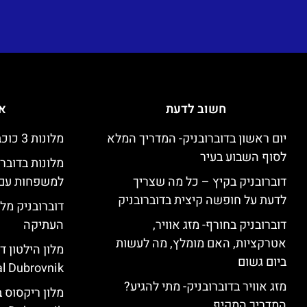
חשוב לדעת
אי
יום ראשון בדוברובניק- המדריך המלא
מלונות 3 כוכבים זולים בדוברובניק
לסוף השבוע בעיר
מלונות בדובר
דוברובניק בקיץ – כל מה שצריך
למשפחות עם 
לדעת על חופשה קיצית בדוברובניק
דוברובניק מלו
דוברובניק בחורף- מזג אוויר,
העתיקה
אטרקציות, האם מומלץ, מה לעשות
ביום גשום
l Dubrovnik)
מזג אוויר בדוברובניק- מתי להגיע?
המדריך המקיף