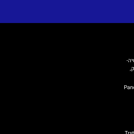
קרואטיה-
ק,
ק (Panorama
טרסטנו (Trsteno