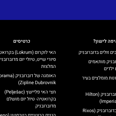
פה לישון?
כרטיסים
האי לוקרום (Lokrum) ב
סיורי שייט, טיולי יום מדוברובני
ובניק מותאמים
המלצות
ילדים
האומגה של דוברובני
נות מומלצים בעיר
Zipline Dubrovnik)
חצי האי פליישץ (Pelješac)
מלון הילטון דוברובניק (Hilton
בקרואטיה- טיול יום מושלם
Imperia
מדוברובניק
מלון ריקסוס בדוברובניק (Rixos
הגנים הבוטניים ב