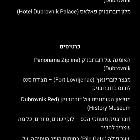
Dubrovnik)
מלון דוברובניק פאלאס (Hotel Dubrovnik Palace)
כרטיסים
האומגה של דוברובניק (Panorama Zipline
Dubrovnik)
מבצר לוברינאץ' (Fort Lovrijenac) – מצודת סנט
לורנס בדוברובניק
מוזיאון הקומוניזם של דוברובניק (Dubrovnik Red
History Museum)
דוברובניק משחקי הכס – לוקיישנים, סיורים, כל מה
שצריך להכיר
שער פילה (Pile Gate) בחומות העיר העתיקה של