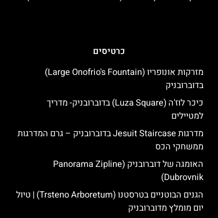
כרטיסים
מזרקות אונופריו (Large Onofrio's Fountain)
בדוברובניק
כיכר לוז'ה (Luza Square) בדוברובניק- מדריך
למטיילים
מדרגות Jesuit Staircase בדוברובניק – גרם המדרגות
ממשחקי הכס
האומגה של דוברובניק (Panorama Zipline
Dubrovnik)
הגנים הבוטניים בטרסטנו (Trsteno Arboretum) | טיול
יום מומלץ מדוברובניק