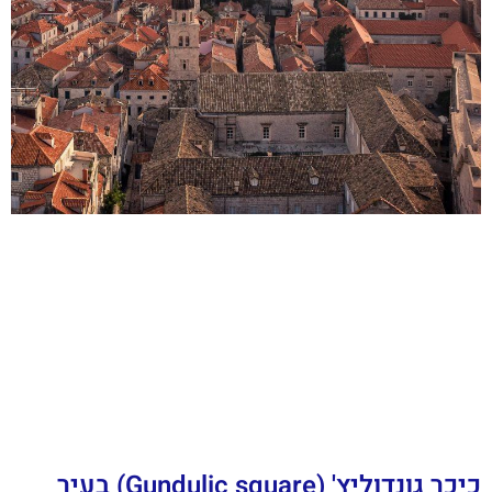
כיכר גונדוליץ' (Gundulic square) בעיר