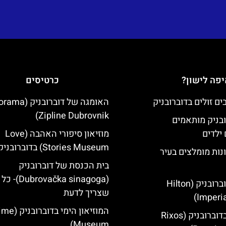
פה לישון?
כרטיסים
האומגה של דוברובני
Zipline Dubrovnik)
ובניק מותאמים
ילדים
מוזיאון סיפורי האהבה (Love
Stories Museum) בדוברובניק
נות מומלצים בעיר
בית הכנסת של דוברובניק
(brovačka sinagoga
מלון הילטון דוברובניק (Hilton
שצריך לדעת
Imperia
המוזיאון הימי
מלון ריקסוס בדוברובניק (Rixos
Museum)