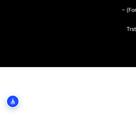
מבצר לוברינאץ' (Fort Lovrijenac) –
טרסטנו (Trsteno