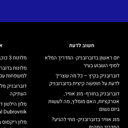
חשוב לדעת
אי
יום ראשון בדוברובניק- המדריך המלא
מלונות 3 כוכבים זולים בדוברובניק
לסוף השבוע בעיר
מלונות בדובר
דוברובניק בקיץ – כל מה שצריך
למשפחות עם 
לדעת על חופשה קיצית בדוברובניק
דוברובניק מלו
דוברובניק בחורף- מזג אוויר,
העתיקה
אטרקציות, האם מומלץ, מה לעשות
ביום גשום
l Dubrovnik)
מזג אוויר בדוברובניק- מתי להגיע?
המדריך המקיף