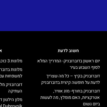
חשוב לדעת
אי
יום ראשון בדוברובניק- המדריך המלא
מלונות 3 כוכבים זולים בדוברובניק
לסוף השבוע בעיר
מלונות בדובר
דוברובניק בקיץ – כל מה שצריך
למשפחות עם 
לדעת על חופשה קיצית בדוברובניק
דוברובניק מלו
דוברובניק בחורף- מזג אוויר,
העתיקה
אטרקציות, האם מומלץ, מה לעשות
ביום גשום
l Dubrovnik)