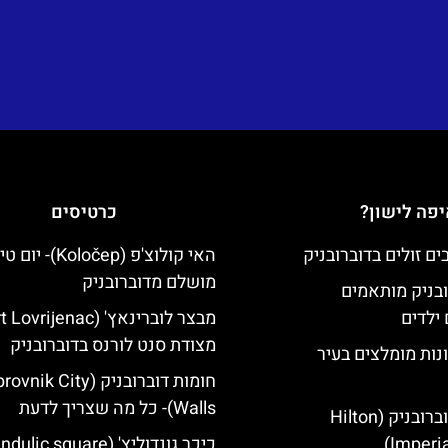
פה לישון?
כרטיסים
האי קולוצ'פ (Koločep)- יו
מושלם מדוברובניק
ובניק מותאמים
ילדים
מצודת סנט לורנס בדוברובניק
נות מומלצים בעיר
חומות דוברובניק (ik City
Walls)- כל מה שצריך לדעת
מלון הילטון דוברובניק (Hilton
Imperia