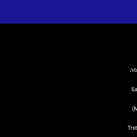
Du)- כל מה
Saint
מגדל מינצ'טה (Minčeta Tower)
טרסטנו (Trsteno