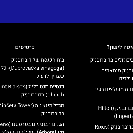
פה לישון?
כרטיסים
בית הכנסת של דוברובניק
(brovačka sinagoga
ובניק מותאמים
שצריך לדעת
ילדים
כנסיית סנט בלייז ( Blaise’s
נות מומלצים בעיר
Church) בדוברובניק
מלון הילטון דוברובניק (Hilton
בדוברובניק
Imperia
הגנים הבוטניים ב
מלון ריקסוס בדוברובניק (Rixos
Arboretum) | טיול יום מומלץ