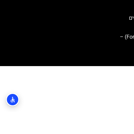
ים
מבצר לוברינאץ' (Fort Lovrijenac) –