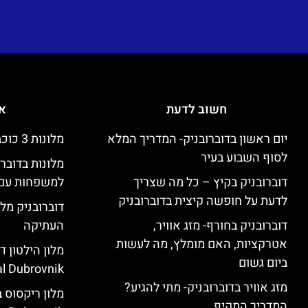
חשוב לדעת
אי
יום ראשון בדוברובניק- המדריך המלא
מלונות 3 כוכבים זולים בדוברובניק
לסוף השבוע בעיר
מלונות בדובר
דוברובניק בקיץ – כל מה שצריך
למשפחות עם 
לדעת על חופשה קיצית בדוברובניק
דוברובניק מלו
דוברובניק בחורף- מזג אוויר,
העתיקה
אטרקציות, האם מומלץ, מה לעשות
ביום גשום
l Dubrovnik)
מזג אוויר בדוברובניק- מתי להגיע?
המדריך המקיף