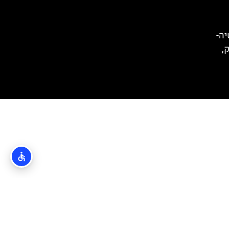
קרואטיה-
ק,