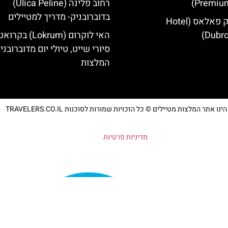
Premium
רחוב פלינה (Ulica Peline)
בדוברובניק- מדריך למטיילים
מלון דוברובניק פאלאס (Hotel
Dubro
האי לוקרום (Lokrum) ב
סיורי שייט, טיולי יום מדוברובני
המלצות
נו אתר המלצות מטיילים © כל הזכויות שמורות לסוכנות TRAVELERS.CO.IL
מדיניות פרטיות