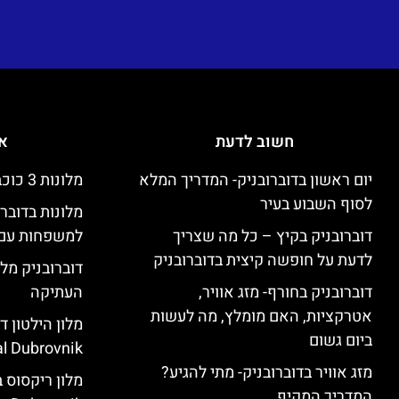
חשוב לדעת
אי
יום ראשון בדוברובניק- המדריך המלא
מלונות 3 כוכבים זולים בדוברובניק
לסוף השבוע בעיר
מלונות בדובר
דוברובניק בקיץ – כל מה שצריך
למשפחות עם 
לדעת על חופשה קיצית בדוברובניק
דוברובניק מלו
דוברובניק בחורף- מזג אוויר,
העתיקה
אטרקציות, האם מומלץ, מה לעשות
ביום גשום
l Dubrovnik)
מזג אוויר בדוברובניק- מתי להגיע?
המדריך המקיף