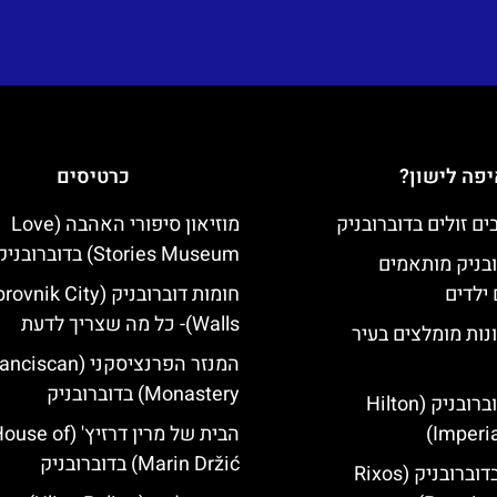
פה לישון?
כרטיסים
מוזיאון סיפורי האהבה (Love
Stories Museum) בדוברובניק
ובניק מותאמים
ילדים
חומות דוברובניק (ik City
Walls)- כל מה שצריך לדעת
נות מומלצים בעיר
המנזר הפרנציסקני (iscan
Monastery) בדוברובניק
מלון הילטון דוברובניק (Hilton
Imperia
הבית של מרין דרזיץ' (se of
Marin Držić) בדוברובניק
מלון ריקסוס בדוברובניק (Rixos