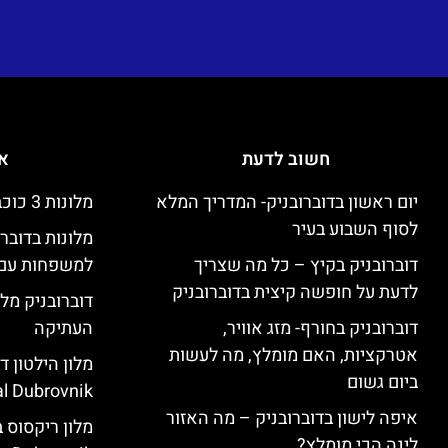
חשוב לדעת
אי
יום ראשון בדוברובניק- המדריך המלא
מלונות 3 כוכבים זולים בדוברובניק
לסוף השבוע בעיר
מלונות בדובר
דוברובניק בקיץ – כל מה שצריך
למשפחות עם 
לדעת על חופשה קיצית בדוברובניק
דוברובניק מלו
דוברובניק בחורף- מזג אוויר,
העתיקה
אטרקציות, האם מומלץ, מה לעשות
ביום גשום
l Dubrovnik)
איפה לישון בדוברובניק – מה האזור
לינה הכי מומלץ?