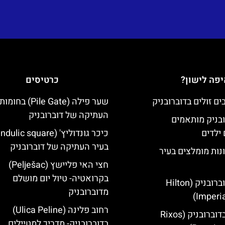
פה לישון?
כרטיסים
שער פילה (Pile Gate)
העתיקה של דוברובניק
ובניק מותאמים
ילדים
בעיר העתיקה של דוברובניק
נות מומלצים בעיר
חצי האי פליישץ (Pelješac)
בקרואטיה- טיול יום מושלם
מלון הילטון דוברובניק (Hilton
מדוברובניק
Imperia
רחוב פלינה (Ulica Peline)
מלון ריקסוס בדוברובניק (Rixos
בדוברובניק- מדריך למטיילים