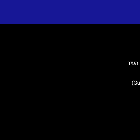
 בחומות העיר
כיכר גונדוליץ' (Gundulic square)