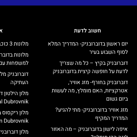
חשוב לדעת
אי
יום ראשון בדוברובניק- המדריך המלא
מלונות 3 כוכבים זולים בדוברובניק
לסוף השבוע בעיר
מלונות בדובר
דוברובניק בקיץ – כל מה שצריך
למשפחות עם 
לדעת על חופשה קיצית בדוברובניק
דוברובניק מלו
דוברובניק בחורף- מזג אוויר,
העתיקה
אטרקציות, האם מומלץ, מה לעשות
ביום גשום
l Dubrovnik)
מזג אוויר בדוברובניק- מתי להגיע?
המדריך המקיף
 Dubrovnik)
איפה לישון בדוברובניק – מה האזור