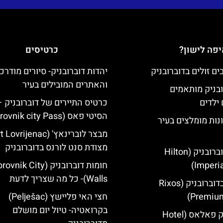
פה לישון?
כרטיסים
יהדות דוברובניק- סיורים מודרכ
והאתרים המובילים בעיר
ובניק מותאמים
ילדים
כרטיס התיירים של דוברובניק –
הסיטי פאס (Dubrovnik city Pass)
נות מומלצים בעיר
מצודת סנט לורנס בדוברובניק
מלון הילטון דוברובניק (Hilton
Imperia
חומות דוברובניק (ik City
Walls)- כל מה שצריך לדעת
מלון ריקסוס בדוברובניק (Rixos
Premium
חצי האי פליישץ (Pelješac)
בקרואטיה- טיול יום מושלם
מלון דוברובניק פאלאס (Hotel