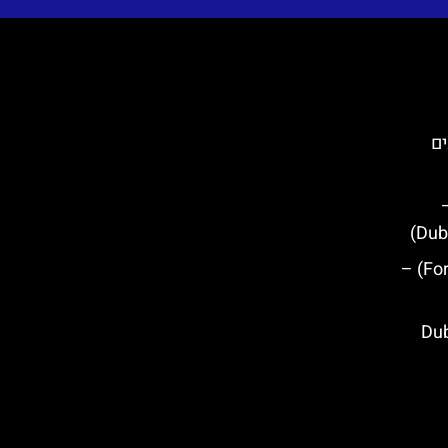
ים
מבצר לוברינאץ' (Fort Lovrijenac) –
Dubrovn