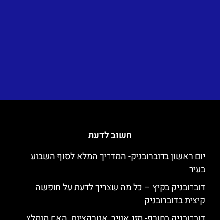
חשוב לדעת
יום ראשון בדוברובניק- המדריך המלא לסוף השבוע
בעיר
דוברובניק בקיץ – כל מה שצריך לדעת על חופשה
קיצית בדוברובניק
דוברובניק בחורף- מזג אוויר, אטרקציות, האם מומלץ,