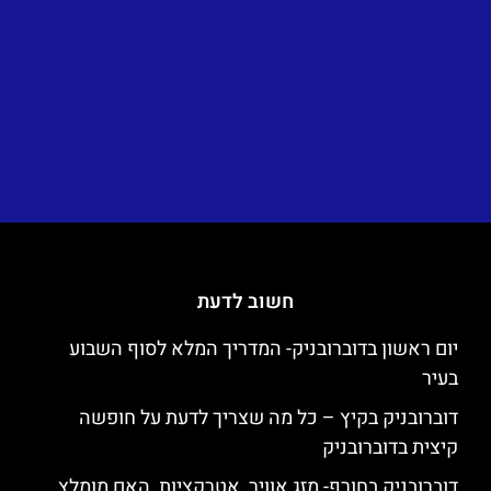
חשוב לדעת
יום ראשון בדוברובניק- המדריך המלא לסוף השבוע
בעיר
דוברובניק בקיץ – כל מה שצריך לדעת על חופשה
קיצית בדוברובניק
דוברובניק בחורף- מזג אוויר, אטרקציות, האם מומלץ,