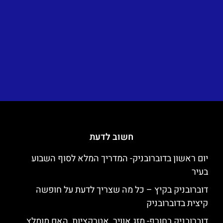
חשוב לדעת
יום ראשון בדוברובניק- המדריך המלא לסוף השבוע
בעיר
דוברובניק בקיץ – כל מה שצריך לדעת על חופשה
קיצית בדוברובניק
דוברובניק בחורף- מזג אוויר, אטרקציות, האם מומלץ,