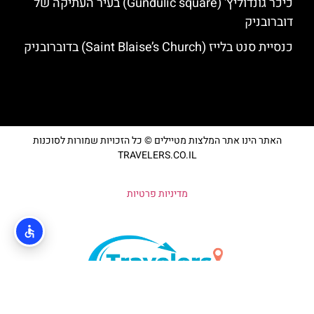
כיכר גונדוליץ' (Gundulic square) בעיר העתיקה של
דוברובניק
כנסיית סנט בלייז (Saint Blaise’s Church) בדוברובניק
האתר הינו אתר המלצות מטיילים © כל הזכויות שמורות לסוכנות
TRAVELERS.CO.IL
מדיניות פרטיות