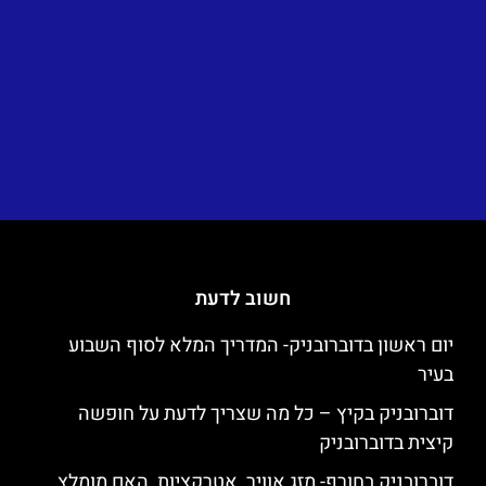
חשוב לדעת
יום ראשון בדוברובניק- המדריך המלא לסוף השבוע
בעיר
דוברובניק בקיץ – כל מה שצריך לדעת על חופשה
קיצית בדוברובניק
דוברובניק בחורף- מזג אוויר, אטרקציות, האם מומלץ,