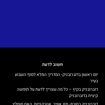
חשוב לדעת
יום ראשון בדוברובניק- המדריך המלא לסוף השבוע
בעיר
דוברובניק בקיץ – כל מה שצריך לדעת על חופשה
קיצית בדוברובניק
דוברובניק בחורף- מזג אוויר, אטרקציות, האם מומלץ,