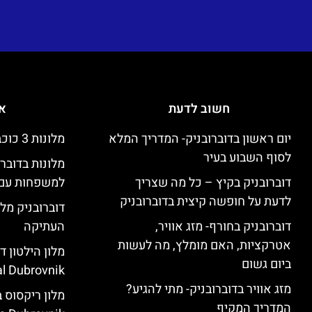
חשוב לדעת
אי
יום ראשון בדוברובניק- המדריך המלא
מלונות 3 כוכבים זולים בדוברובניק
לסוף השבוע בעיר
מלונות בדובר
דוברובניק בקיץ – כל מה שצריך
למשפחות עם 
לדעת על חופשה קיצית בדוברובניק
דוברובניק מלו
דוברובניק בחורף- מזג אוויר,
העתיקה
אטרקציות, האם מומלץ, מה לעשות
ביום גשום
l Dubrovnik)
מזג אוויר בדוברובניק- מתי להגיע?
המדריך המקיף