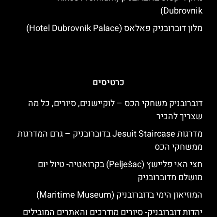
Dubrovnik)
מלון דוברובניק פאלאס (Hotel Dubrovnik Palace)
כרטיסים
דוברובניק משחקי הכס – לוקיישנים, סיורים, כל מה
שצריך להכיר
מדרגות Jesuit Staircase בדוברובניק – גרם המדרגות
ממשחקי הכס
חצי האי פליישץ (Pelješac) בקרואטיה- טיול יום
מושלם מדוברובניק
המוזיאון הימי בדוברובניק (Maritime Museum)
יהדות דוברובניק- סיורים מודרכים והאתרים המובילים