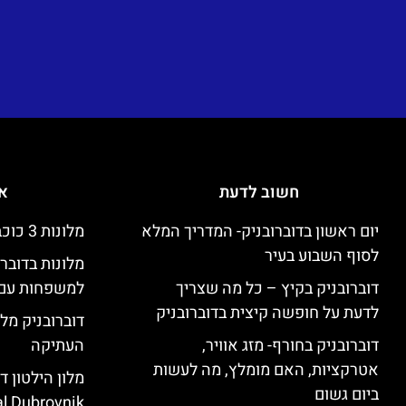
חשוב לדעת
אי
יום ראשון בדוברובניק- המדריך המלא
מלונות 3 כוכבים זולים בדוברובניק
לסוף השבוע בעיר
מלונות בדובר
דוברובניק בקיץ – כל מה שצריך
למשפחות עם 
לדעת על חופשה קיצית בדוברובניק
דוברובניק מלו
דוברובניק בחורף- מזג אוויר,
העתיקה
אטרקציות, האם מומלץ, מה לעשות
ביום גשום
l Dubrovnik)