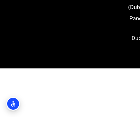
ק (Panorama
Dubrovn