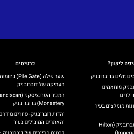
פה לישון?
כרטיסים
שער פילה (Pile Gate)
העתיקה של דוברובניק
ובניק מותאמים
ילדים
המנזר הפרנציסקני (iscan
Monastery) בדוברובניק
נות מומלצים בעיר
יהדות דוברובניק- סיורים מודרכ
והאתרים המובילים בעיר
מלון הילטון דוברובניק (Hilton
Imperia
כרטיס התיירים של דוברובניק –