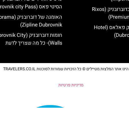
הסיטי פאס (Dubrovnik city Pass)
מלון ריקסוס בדוברובניק (Rixos
Premium
האומגה של דוברובני
Zipline Dubrovnik)
מלון דוברובניק פאלאס (Hotel
Dubro
חומות דוברובניק (ik City
Walls)- כל מה שצריך לדעת
נו אתר המלצות מטיילים © כל הזכויות שמורות לסוכנות TRAVELERS.CO.IL
מדיניות פרטיות