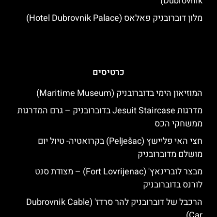
Dubrovnik)
מלון דוברובניק פאלאס (Hotel Dubrovnik Palace)
כרטיסים
המוזיאון הימי בדוברובניק (Maritime Museum)
מדרגות Jesuit Staircase בדוברובניק – גרם המדרגות
ממשחקי הכס
חצי האי פליישץ (Pelješac) בקרואטיה- טיול יום
מושלם מדוברובניק
מבצר לוברינאץ' (Fort Lovrijenac) – מצודת סנט
לורנס בדוברובניק
הרכבל של דוברובניק להר סרדז' (Dubrovnik Cable
Car)