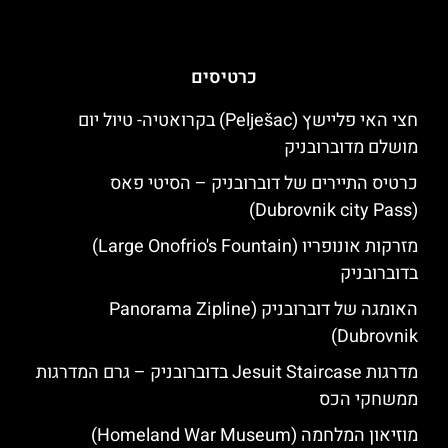
כרטיסים
חצי האי פליישץ (Pelješac) בקרואטיה- טיול יום
מושלם מדוברובניק
כרטיס התיירים של דוברובניק – הסיטי פאס
(Dubrovnik city Pass)
מזרקות אונופריו (Large Onofrio's Fountain)
בדוברובניק
האומגה של דוברובניק (Panorama Zipline
Dubrovnik)
מדרגות Jesuit Staircase בדוברובניק – גרם המדרגות
ממשחקי הכס
מוזיאון המלחמה (Homeland War Museum)