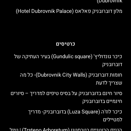
Dubrovnik)
מלון דוברובניק פאלאס (Hotel Dubrovnik Palace)
כרטיסים
כיכר גונדוליץ' (Gundulic square) בעיר העתיקה של
דוברובניק
חומות דוברובניק (Dubrovnik City Walls)- כל מה
שצריך לדעת
סיור חינם בדוברובניק על בסיס טיפים למדריך – סיורים
חינמיים בדוברובניק
כיכר לוז'ה (Luza Square) בדוברובניק- מדריך
למטיילים
הגנים הבוטניים בטרסטנו (Trsteno Arboretum) | טיול