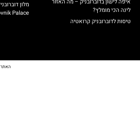
איפה לישון בדוברובניק – מה האזור
לינה הכי מומלץ?
vnik Palace)
טיסות לדוברובניק קרואטיה
האתר הי