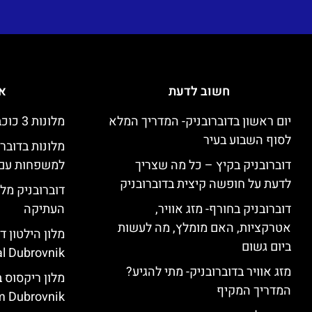
חשוב לדעת
אי
יום ראשון בדוברובניק- המדריך המלא
מלונות 3 כוכבים זולים בדוברובניק
לסוף השבוע בעיר
מלונות בדובר
דוברובניק בקיץ – כל מה שצריך
למשפחות עם 
לדעת על חופשה קיצית בדוברובניק
דוברובניק מלו
דוברובניק בחורף- מזג אוויר,
העתיקה
אטרקציות, האם מומלץ, מה לעשות
ביום גשום
l Dubrovnik)
מזג אוויר בדוברובניק- מתי להגיע?
המדריך המקיף
 Dubrovnik)