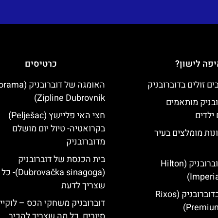
פה לישון?
כרטיסים
האומגה של דוברובני
Zipline Dubrovnik)
ובניק מותאמים
ילדים
חצי האי פליישץ (Pelješac)
בקרואטיה- טיול יום מושלם
נות מומלצים בעיר
מדוברובניק
בית הכנסת של דוברובניק
מלון הילטון דוברובניק (Hilton
(brovačka sinagoga
Imperia
שצריך לדעת
מלון ריקסוס בדוברובניק (Rixos
דוברובניק משחקי הכס – לוקיי
Premium
סיורים, כל מה שצריך להכיר