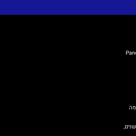
ק (Panorama
Du)- כל מה
שנים,