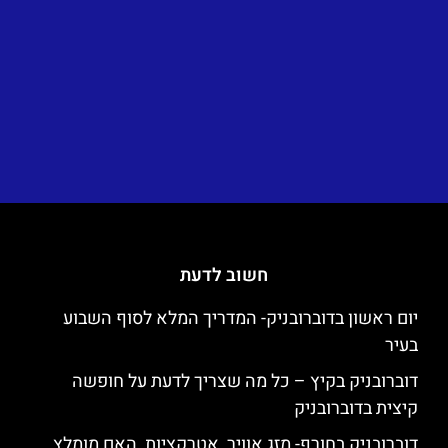
חשוב לדעת
יום ראשון בדוברובניק- המדריך המלא לסוף השבוע
בעיר
דוברובניק בקיץ – כל מה שצריך לדעת על חופשה
קיצית בדוברובניק
דוברובניק בחורף- מזג אוויר, אטרקציות, האם מומלץ,