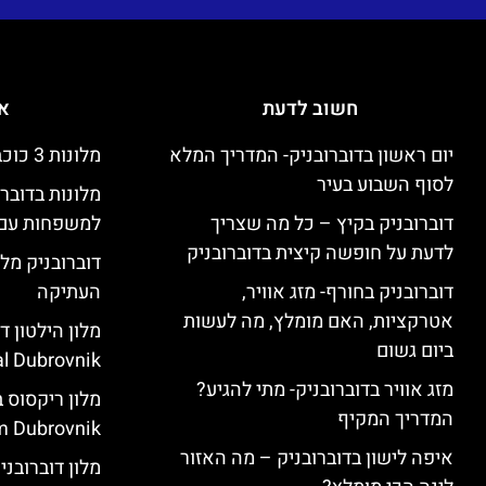
חשוב לדעת
אי
יום ראשון בדוברובניק- המדריך המלא
מלונות 3 כוכבים זולים בדוברובניק
לסוף השבוע בעיר
מלונות בדובר
דוברובניק בקיץ – כל מה שצריך
למשפחות עם 
לדעת על חופשה קיצית בדוברובניק
דוברובניק מלו
דוברובניק בחורף- מזג אוויר,
העתיקה
אטרקציות, האם מומלץ, מה לעשות
ביום גשום
l Dubrovnik)
מזג אוויר בדוברובניק- מתי להגיע?
המדריך המקיף
 Dubrovnik)
איפה לישון בדוברובניק – מה האזור