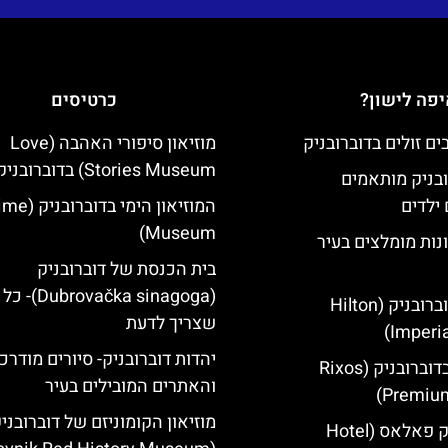
פה לישון?
כרטיסים
מוזיאון סיפורי האהבה (Love
Stories Museum) בדוברובניק
ובניק מותאמים
ילדים
המוזיאון הימי
Museum)
נות מומלצים בעיר
בית הכנסת של דוברובניק
(brovačka sinagoga
מלון הילטון דוברובניק (Hilton
שצריך לדעת
Imperia
יהדות דוברובניק- סיורים מודרכ
מלון ריקסוס בדוברובניק (Rixos
והאתרים המובילים בעיר
Premium
מוזיאון הקומוניזם של דוברובני
מלון דוברובניק פאלאס (Hotel