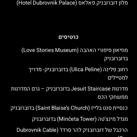
מלון דוברובניק פאלאס (Hotel Dubrovnik Palace)
כרטיסים
מוזיאון סיפורי האהבה (Love Stories Museum)
בדוברובניק
רחוב פלינה (Ulica Peline) בדוברובניק- מדריך
למטיילים
מדרגות Jesuit Staircase בדוברובניק – גרם המדרגות
ממשחקי הכס
כנסיית סנט בלייז (Saint Blaise’s Church) בדוברובניק
מגדל מינצ'טה (Minčeta Tower) בדוברובניק
הרכבל של דוברובניק להר סרדז' (Dubrovnik Cable