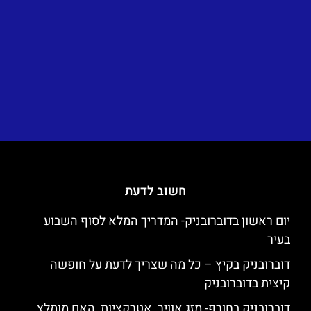
חשוב לדעת
יום ראשון בדוברובניק- המדריך המלא לסוף השבוע
בעיר
דוברובניק בקיץ – כל מה שצריך לדעת על חופשה
קיצית בדוברובניק
דוברובניק בחורף- מזג אוויר, אטרקציות, האם מומלץ,