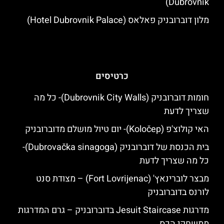
Dubrovnik)
מלון דוברובניק פאלאס (Hotel Dubrovnik Palace)
כרטיסים
חומות דוברובניק (Dubrovnik City Walls)- כל מה
שצריך לדעת
האי קולוצ'פ (Koločep)- יום טיול מושלם מדוברובניק
בית הכנסת של דוברובניק (Dubrovačka sinagoga)-
כל מה שצריך לדעת
מבצר לוברינאץ' (Fort Lovrijenac) – מצודת סנט
לורנס בדוברובניק
מדרגות Jesuit Staircase בדוברובניק – גרם המדרגות
ממשחקי הכס