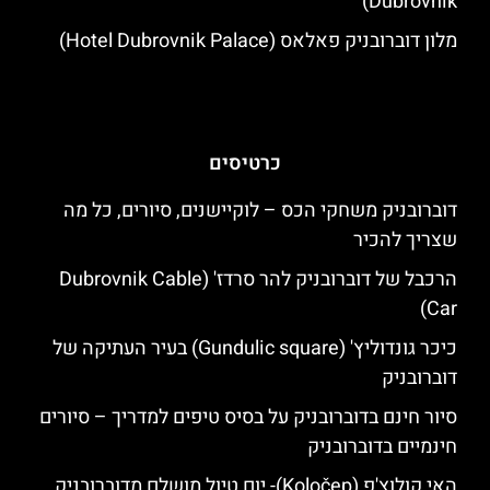
Dubrovnik)
מלון דוברובניק פאלאס (Hotel Dubrovnik Palace)
כרטיסים
דוברובניק משחקי הכס – לוקיישנים, סיורים, כל מה
שצריך להכיר
הרכבל של דוברובניק להר סרדז' (Dubrovnik Cable
Car)
כיכר גונדוליץ' (Gundulic square) בעיר העתיקה של
דוברובניק
סיור חינם בדוברובניק על בסיס טיפים למדריך – סיורים
חינמיים בדוברובניק
האי קולוצ'פ (Koločep)- יום טיול מושלם מדוברובניק