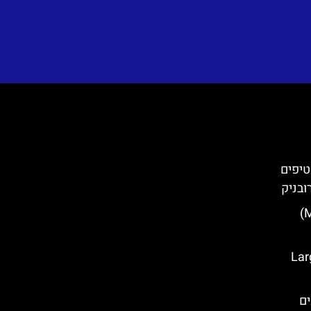
טיפים
ובניק
מגדל מינצ'טה (Minčeta Tower)
Large O
ים