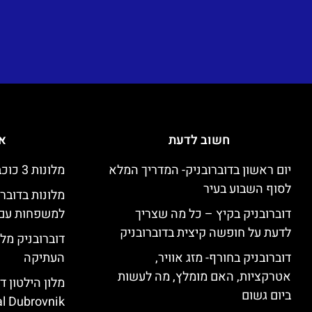
חשוב לדעת
אי
יום ראשון בדוברובניק- המדריך המלא
מלונות 3 כוכבים זולים בדוברובניק
לסוף השבוע בעיר
מלונות בדובר
דוברובניק בקיץ – כל מה שצריך
למשפחות עם 
לדעת על חופשה קיצית בדוברובניק
דוברובניק מלו
דוברובניק בחורף- מזג אוויר,
העתיקה
אטרקציות, האם מומלץ, מה לעשות
ביום גשום
l Dubrovnik)