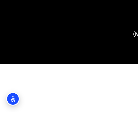
מגדל מינצ'טה (Minčeta Tower)