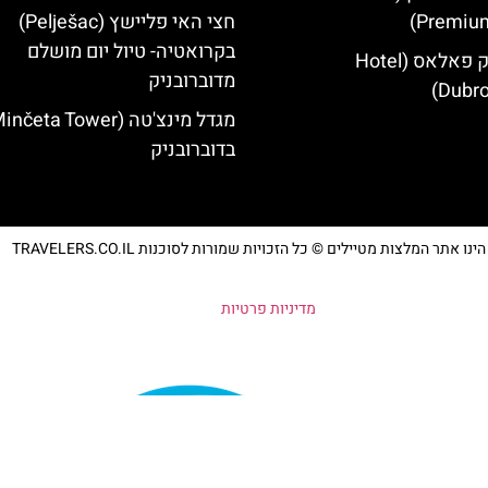
Premium
חצי האי פליישץ (Pelješac)
בקרואטיה- טיול יום מושלם
מלון דוברובניק פאלאס (Hotel
מדוברובניק
Dubro
בדוברובניק
נו אתר המלצות מטיילים © כל הזכויות שמורות לסוכנות TRAVELERS.CO.IL
מדיניות פרטיות