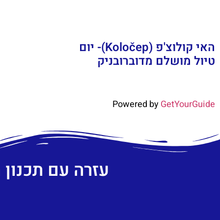
האי קולוצ'פ (Koločep)- יום
טיול מושלם מדוברובניק
Powered by
GetYourGuide
עזרה עם תכנון