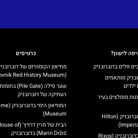
פה לישון?
כרטיסים
מוזיאון הקומוניזם של דוברובני
(Dubrovnik Red History Museum)
ובניק מותאמים
ילדים
שער פילה (Pile Gate)
העתיקה של דוברובניק
נות מומלצים בעיר
המוזיאון הימי
Museum)
מלון הילטון דוברובניק (Hilton
Imperia
הבית של מרין דרזיץ' (se of
Marin Držić) בדוברובניק
מלון ריקסוס בדוברובניק (Rixos