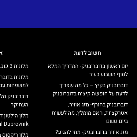
חשוב לדעת
אי
יום ראשון בדוברובניק- המדריך המלא
מלונות 3 כוכבים זולים בדוברובניק
לסוף השבוע בעיר
מלונות בדובר
דוברובניק בקיץ – כל מה שצריך
למשפחות עם 
לדעת על חופשה קיצית בדוברובניק
דוברובניק מלו
דוברובניק בחורף- מזג אוויר,
העתיקה
אטרקציות, האם מומלץ, מה לעשות
ביום גשום
l Dubrovnik)
מזג אוויר בדוברובניק- מתי להגיע?