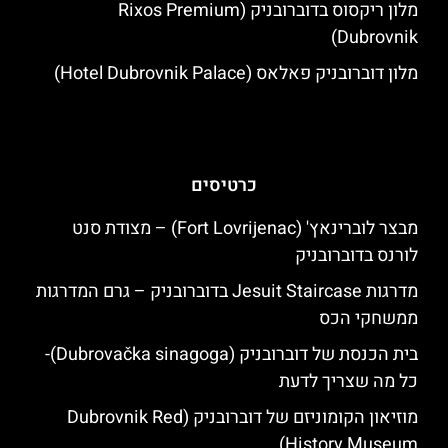
מלון ריקסוס בדוברובניק (Rixos Premium
Dubrovnik)
מלון דוברובניק פאלאס (Hotel Dubrovnik Palace)
כרטיסים
מבצר לוברינאץ' (Fort Lovrijenac) – מצודת סנט
לורנס בדוברובניק
מדרגות Jesuit Staircase בדוברובניק – גרם המדרגות
ממשחקי הכס
בית הכנסת של דוברובניק (Dubrovačka sinagoga)-
כל מה שצריך לדעת
מוזיאון הקומוניזם של דוברובניק (Dubrovnik Red
History Museum)