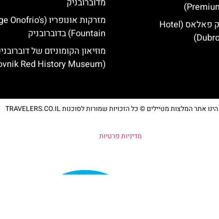
מדוברובניק
Premium
מזרקות אונופריו (nofrio's
מלון דוברובניק פאלאס (Hotel
Fountain) בדוברובניק
Dubro
מוזיאון הקומוניזם של דוברובני
(Dubrovnik Red History Museum)
נו אתר המלצות מטיילים © כל הזכויות שמורות לסוכנות TRAVELERS.CO.IL
מדיניות פרטיות