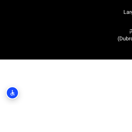
Large O
ק