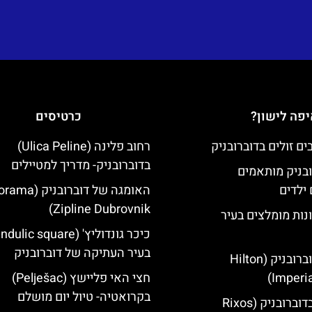
פה לישון?
כרטיסים
רחוב פלינה (Ulica Peline)
בדוברובניק- מדריך למטיילים
ובניק מותאמים
ילדים
האומגה של דוברובני
Zipline Dubrovnik)
נות מומלצים בעיר
בעיר העתיקה של דוברובניק
מלון הילטון דוברובניק (Hilton
Imperia
חצי האי פליישץ (Pelješac)
בקרואטיה- טיול יום מושלם
מלון ריקסוס בדוברובניק (Rixos