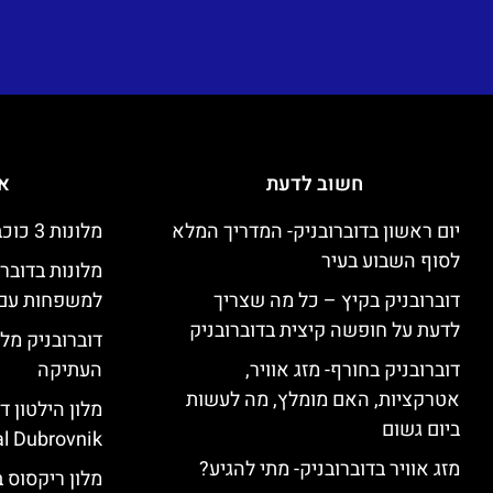
חשוב לדעת
אי
יום ראשון בדוברובניק- המדריך המלא
מלונות 3 כוכבים זולים בדוברובניק
לסוף השבוע בעיר
מלונות בדובר
דוברובניק בקיץ – כל מה שצריך
למשפחות עם 
לדעת על חופשה קיצית בדוברובניק
דוברובניק מלו
דוברובניק בחורף- מזג אוויר,
העתיקה
אטרקציות, האם מומלץ, מה לעשות
ביום גשום
l Dubrovnik)
מזג אוויר בדוברובניק- מתי להגיע?